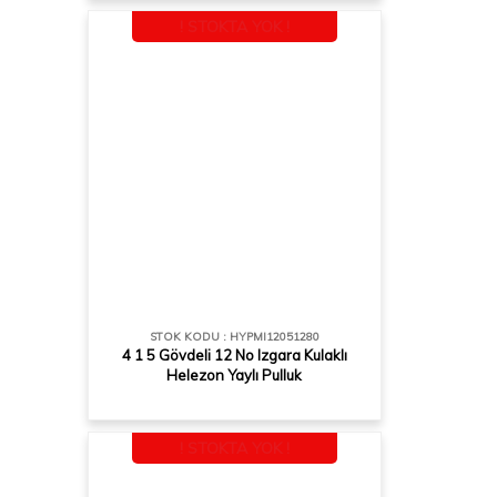
! STOKTA YOK !
STOK KODU : HYPMI12051280
4 1 5 Gövdeli 12 No Izgara Kulaklı
Helezon Yaylı Pulluk
! STOKTA YOK !