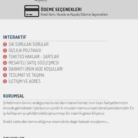
ÖDEME SEÇENEKLERİ
Kredi Kartı, Havale ve Kapıda Ödeme Seçenekleri
İNTERAKTİF
SIK SORULAN SORULAR
GİZLİLİK POLİTİKASI
TÜKETİCİ HAKLARI - ŞARTLAR
MESAFELİ SATIŞ SÖZLEŞMESİ
GARANTİ ÜRÜN İADE KOŞULLARI
TESLİMAT VE TAŞIMA
İLETİŞİM VE ADRES
KURUMSAL
Şirketimizin birinci ve değişmez kuralı olan insana hizmet, tüm ticari faaliyetlerimizin
önünde gelmektedir. İşte bunun içindir ki müşteri memnuniyeti temel prensibimizdir. En
iyi kaliteyi en iyi şekilde tüketiciye sunmayı bir insanlık görevi biliyoruz.
Direkt üreticiden temin ettiğimiz mamüle bir değer katarak müşterimi
...