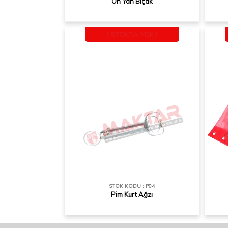
Ön Yan Bıçak
! STOKTA YOK !
STOK KODU : P04
Pim Kurt Ağzı