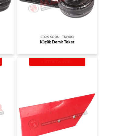
STOK KODU : TKR003
Küçük Demir Teker
! STOKTA YOK !