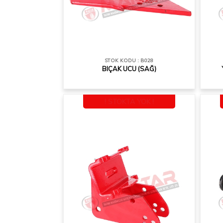
STOK KODU : B028
BIÇAK UCU (SAĞ)
! STOKTA YOK !