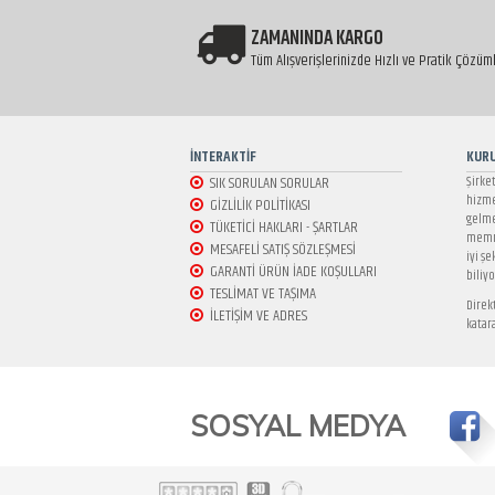
ZAMANINDA KARGO
Tüm Alışverişlerinizde Hızlı ve Pratik Çözüm
İNTERAKTİF
KUR
SIK SORULAN SORULAR
Şirke
hizme
GİZLİLİK POLİTİKASI
gelme
TÜKETİCİ HAKLARI - ŞARTLAR
memnu
MESAFELİ SATIŞ SÖZLEŞMESİ
iyi ş
GARANTİ ÜRÜN İADE KOŞULLARI
biliyo
TESLİMAT VE TAŞIMA
Direk
İLETİŞİM VE ADRES
katar
SOSYAL MEDYA