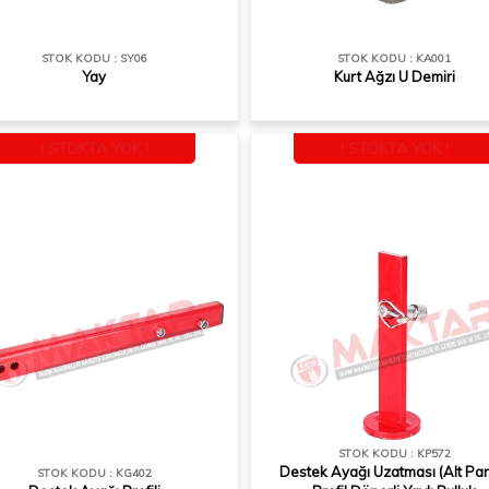
STOK KODU : SY06
STOK KODU : KA001
Yay
Kurt Ağzı U Demiri
! STOKTA YOK !
! STOKTA YOK !
STOK KODU : KP572
Destek Ayağı Uzatması (Alt Par
STOK KODU : KG402