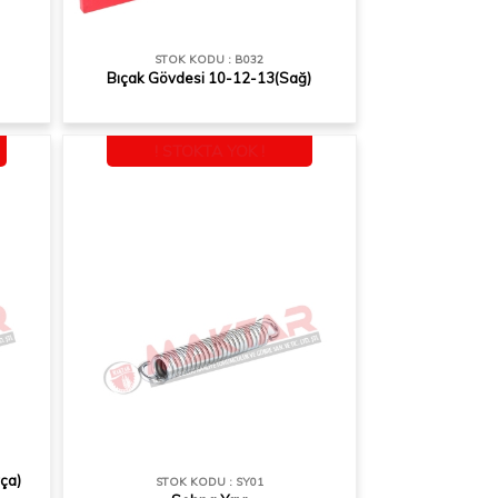
STOK KODU : B032
Bıçak Gövdesi 10-12-13(Sağ)
! STOKTA YOK !
ça)
STOK KODU : SY01