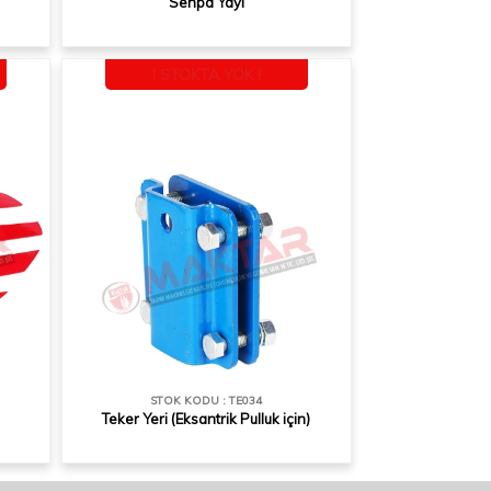
Sehpa Yayı
! STOKTA YOK !
STOK KODU : TE034
Teker Yeri (Eksantrik Pulluk için)