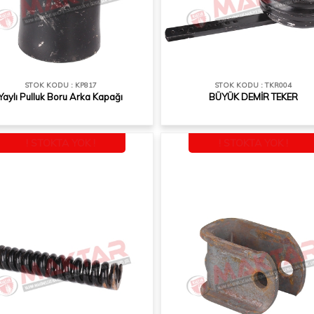
STOK KODU : KP817
STOK KODU : TKR004
Yaylı Pulluk Boru Arka Kapağı
BÜYÜK DEMİR TEKER
! STOKTA YOK !
! STOKTA YOK !