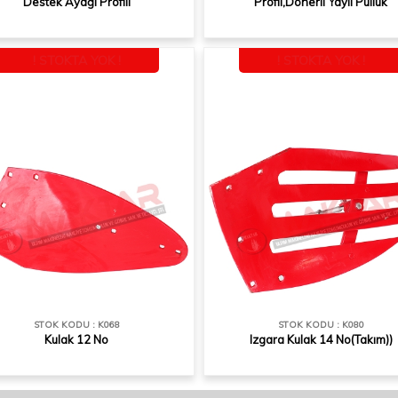
Destek Ayağı Profili
Profil,Dönerli Yaylı Pulluk
! STOKTA YOK !
! STOKTA YOK !
STOK KODU : K068
STOK KODU : K080
Kulak 12 No
Izgara Kulak 14 No(Takım))