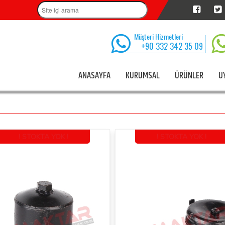
Müşteri Hizmetleri
+90 332 342 35 09
ANASAYFA
KURUMSAL
ÜRÜNLER
U
! STOKTA YOK !
! STOKTA YOK !