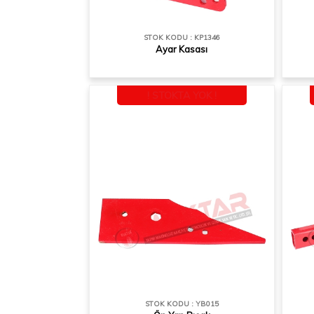
STOK KODU : KP1346
Ayar Kasası
! STOKTA YOK !
STOK KODU : YB015