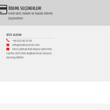
ÖDEME SEÇENEKLERİ
Kredi Kartı, Havale ve Kapıda Ödeme
Seçenekleri
BİZE ULAŞIN
+90 332 342 35 09
info@maktartarim.com
Fevzi Çakmak Mah.Adana Çevre Yolu
Cad.No:20/E (Yeni Buğday Pazarı Karşısı)
Karatay/KONYA