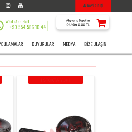
BAYİ GİRİŞİ
WhatsApp Hattı
Alışveriş Sepetim
0 Ürün 0.00 TL
+90 554 586 10 44
YGULAMALAR
DUYURULAR
MEDYA
BİZE ULAŞIN
! STOKTA YOK !