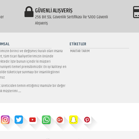
GÜVENLİ ALIŞVERİŞ
ler
256 Bit SSL Güvenlik Sertifikası İle %100 Güvenli
Alışveriş
UMSAL
ETİKETLER
timizin birinci ve değişmez kuralı olan insana
MAKTAR TARIM
t, tüm ticari faaliyetlerimizin önünde
ktedir. İşte bunun içindir ki müşteri
niyeti temel prensibimizdir. En iyi kaliteyi en
ekilde tüketiciye sunmayı bir insanlık görevi
ruz.
t üreticiden temin ettiğimiz mamüle bir değer
ak müşterimi
...