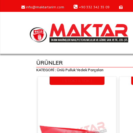
info@maktartarim.com
+90 332 342 35 09
ÜRÜNLER
KATEGORİ : Ünlü Pulluk Yedek Parçaları
! STOKTA YOK !