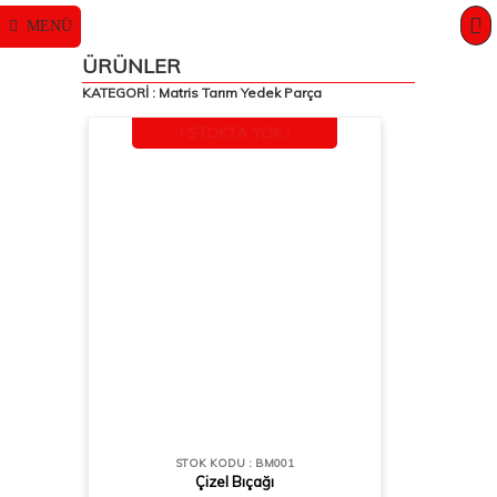
MENÜ
0
ÜRÜNLER
KATEGORİ : Matris Tarım Yedek Parça
! STOKTA YOK !
STOK KODU : BM001
Çizel Bıçağı