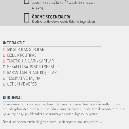
256 Bit SSL Güvenlik Sertifikası İle %100 Güvenli
Alışveriş
ÖDEME SEÇENEKLERİ
Kredi Kartı, Havale ve Kapıda Ödeme Seçenekleri
İNTERAKTİF
SIK SORULAN SORULAR
GİZLİLİK POLİTİKASI
TÜKETİCİ HAKLARI - ŞARTLAR
MESAFELİ SATIŞ SÖZLEŞMESİ
GARANTİ ÜRÜN İADE KOŞULLARI
TESLİMAT VE TAŞIMA
İLETİŞİM VE ADRES
KURUMSAL
Şirketimizin birinci ve değişmez kuralı olan insana hizmet, tüm ticari faaliyetlerimizin
önünde gelmektedir. İşte bunun içindir ki müşteri memnuniyeti temel prensibimizdir. En
iyi kaliteyi en iyi şekilde tüketiciye sunmayı bir insanlık görevi biliyoruz.
Direkt üreticiden temin ettiğimiz mamüle bir değer katarak müşterimi
...