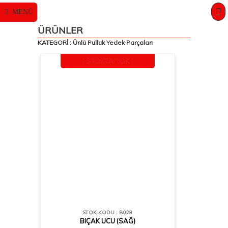
MENÜ
0
ÜRÜNLER
KATEGORİ : Ünlü Pulluk Yedek Parçaları
! STOKTA YOK !
STOK KODU : B028
BIÇAK UCU (SAĞ)