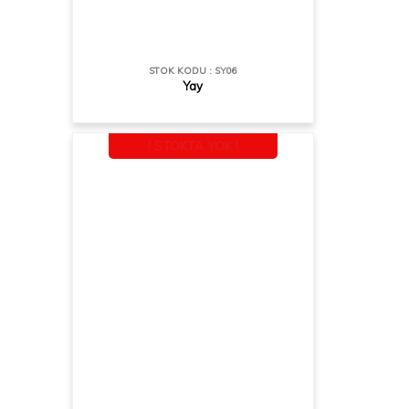
STOK KODU : SY06
Yay
! STOKTA YOK !