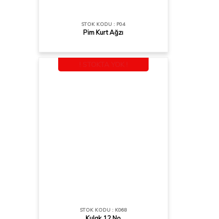
STOK KODU : P04
Pim Kurt Ağzı
! STOKTA YOK !
STOK KODU : K068
Kulak 12 No