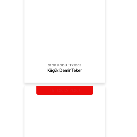
STOK KODU : TKR003
Küçük Demir Teker
! STOKTA YOK !