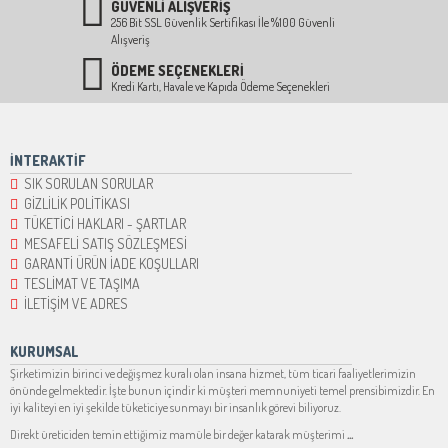
GÜVENLİ ALIŞVERİŞ
256 Bit SSL Güvenlik Sertifikası İle %100 Güvenli
Alışveriş
ÖDEME SEÇENEKLERİ
Kredi Kartı, Havale ve Kapıda Ödeme Seçenekleri
İNTERAKTİF
SIK SORULAN SORULAR
GİZLİLİK POLİTİKASI
TÜKETİCİ HAKLARI - ŞARTLAR
MESAFELİ SATIŞ SÖZLEŞMESİ
GARANTİ ÜRÜN İADE KOŞULLARI
TESLİMAT VE TAŞIMA
İLETİŞİM VE ADRES
KURUMSAL
Şirketimizin birinci ve değişmez kuralı olan insana hizmet, tüm ticari faaliyetlerimizin
önünde gelmektedir. İşte bunun içindir ki müşteri memnuniyeti temel prensibimizdir. En
iyi kaliteyi en iyi şekilde tüketiciye sunmayı bir insanlık görevi biliyoruz.
Direkt üreticiden temin ettiğimiz mamüle bir değer katarak müşterimi
...