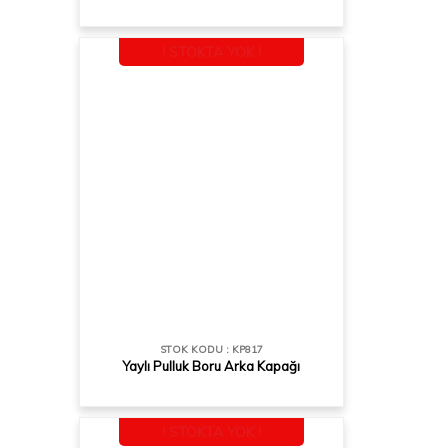
! STOKTA YOK !
STOK KODU : KP817
Yaylı Pulluk Boru Arka Kapağı
! STOKTA YOK !