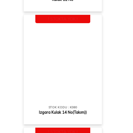
! STOKTA YOK !
STOK KODU : K080
Izgara Kulak 14 No(Takım))
! STOKTA YOK !