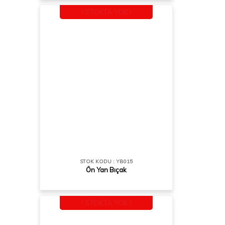
! STOKTA YOK !
STOK KODU : YB015
Ön Yan Bıçak
! STOKTA YOK !