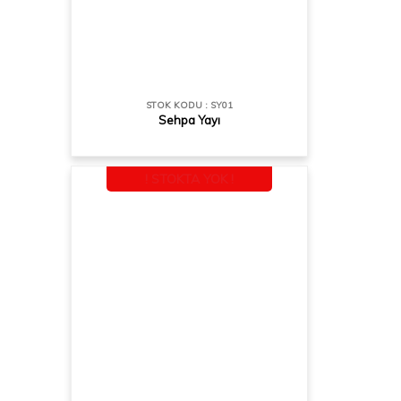
STOK KODU : SY01
Sehpa Yayı
! STOKTA YOK !