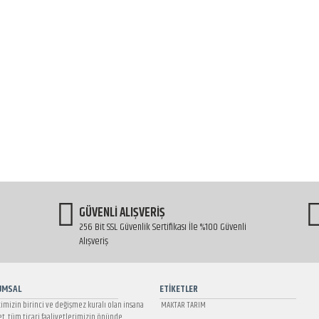
GÜVENLİ ALIŞVERİŞ
256 Bit SSL Güvenlik Sertifikası İle %100 Güvenli
Alışveriş
UMSAL
ETİKETLER
timizin birinci ve değişmez kuralı olan insana
MAKTAR TARIM
t, tüm ticari faaliyetlerimizin önünde