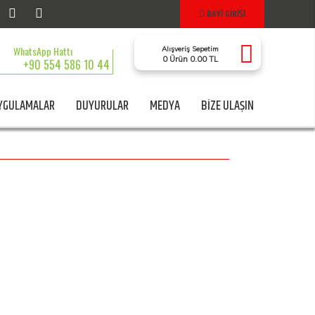
BAYİ GİRİŞİ
WhatsApp Hattı
Alışveriş Sepetim
0 Ürün 0.00 TL
+90 554 586 10 44
YGULAMALAR
DUYURULAR
MEDYA
BİZE ULAŞIN