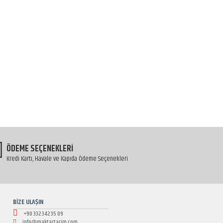
ÖDEME SEÇENEKLERİ
Kredi Kartı, Havale ve Kapıda Ödeme Seçenekleri
BİZE ULAŞIN
+90 332 342 35 09
info@maktartarim.com