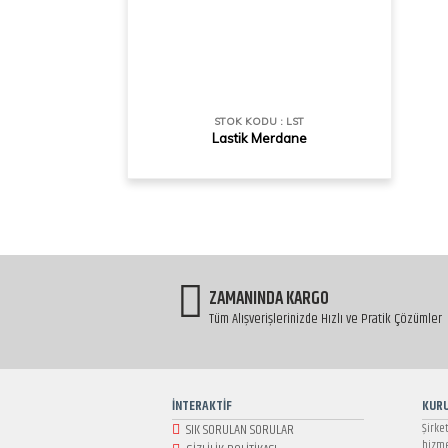
STOK KODU : LST
Lastik Merdane
ZAMANINDA KARGO
Tüm Alışverişlerinizde Hızlı ve Pratik Çözümler
İNTERAKTİF
KUR
SIK SORULAN SORULAR
Şirke
hizme