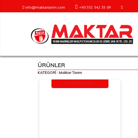
info@maktartarim.com
+90 332 342 35 09
ÜRÜNLER
KATEGORİ : Maktar Tarım
! STOKTA YOK !